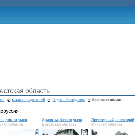
естская область
ная
Каталог предложений
Отдых в Белоруссии
Брестская область
лоруссия
ся, дом отдыха
Дривяты, база отдыха
Приозерный, санаторий
ская область
Витебская область
Минская область