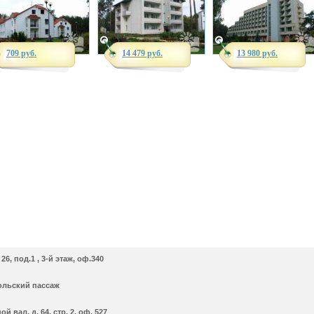
709 руб.
14 479 руб.
13 980 руб.
26, под.1 , 3-й этаж, оф.340
ольский пассаж
й вал, д. 64, стр. 2, оф. 527