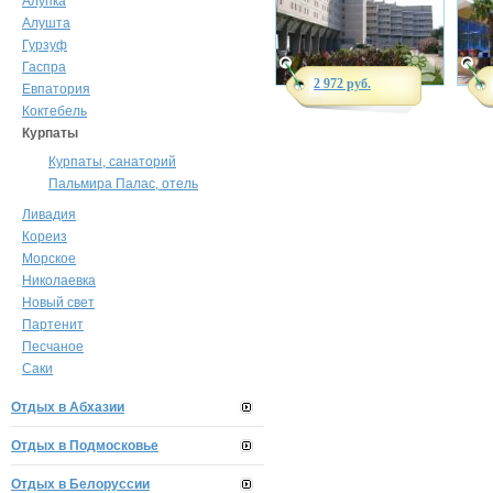
Алупка
Алушта
Гурзуф
Гаспра
2 972 руб.
Евпатория
Коктебель
Курпаты
Курпаты, санаторий
Пальмира Палас, отель
Ливадия
Кореиз
Морское
Николаевка
Новый свет
Партенит
Песчаное
Саки
Отдых в Абхазии
Отдых в Подмосковье
Отдых в Белоруссии