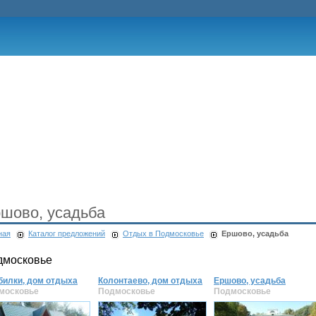
шово, усадьба
ная
Каталог предложений
Отдых в Подмосковье
Ершово, усадьба
дмосковье
билки, дом отдыха
Колонтаево, дом отдыха
Ершово, усадьба
московье
Подмосковье
Подмосковье